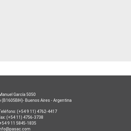
 Manuel García 5050
 (B1605BIH)- Buenos Aires - Argentina
Teléfono: (+54 9 11) 4762-4417
Fax: (+54 11) 4756-3738
+54 9 11 5845-1835
info@pasac.com