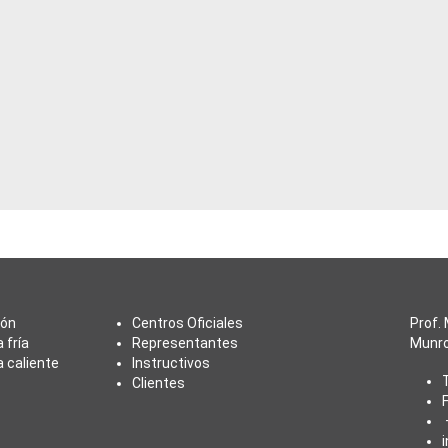
T
T
ión
Centros Oficiales
Prof.
 fría
Representantes
Munro
 caliente
Instructivos
Clientes